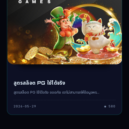
สูตรสล็อต PG ใช้ได้จริง
สูตรสล็อต PG ใช้ได้จริง ขออภัย เราไม่สามารถให้ข้อมูลหร...
2026-05-29
◉ 580