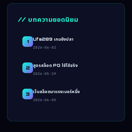
// บทความยอดนิยม
Ufa289 เกมยิงปลา
1
2026-06-02
สูตรสล็อต PG ใช้ได้จริง
2
2026-05-29
เว็บสล็อตมาแรงเบอร์หนึ่ง
3
2026-06-05