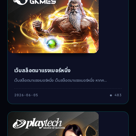
เว็บสล็อตมาแรงเบอร์หนึ่ง
เว็บสล็อตมาแรงเบอร์หนึ่ง เว็บสล็อตมาแรงเบอร์หนึ่ง หากค...
2026-06-05
◉ 483